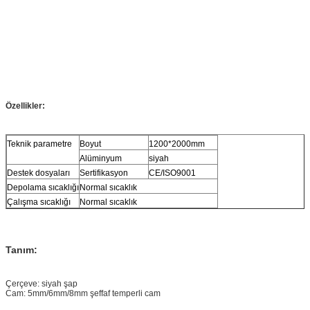
Özellikler:
Teknik parametre
Boyut
1200*2000mm
Alüminyum
siyah
Destek dosyaları
Sertifikasyon
CE/ISO9001
Depolama sıcaklığı
Normal sıcaklık
Çalışma sıcaklığı
Normal sıcaklık
Tanım:
Çerçeve: siyah şap
Cam: 5mm/6mm/8mm şeffaf temperli cam