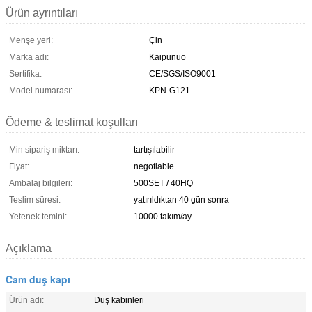
Ürün ayrıntıları
Menşe yeri:
Çin
Marka adı:
Kaipunuo
Sertifika:
CE/SGS/ISO9001
Model numarası:
KPN-G121
Ödeme & teslimat koşulları
Min sipariş miktarı:
tartışılabilir
Fiyat:
negotiable
Ambalaj bilgileri:
500SET / 40HQ
Teslim süresi:
yatırıldıktan 40 gün sonra
Yetenek temini:
10000 takım/ay
Açıklama
Cam duş kapı
Ürün adı:
Duş kabinleri