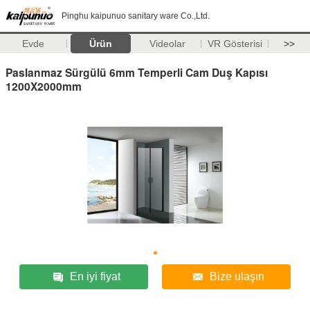
Pinghu kaipunuo sanitary ware Co.,Ltd.
Evde
Ürün
Videolar
VR Gösterisi
>>
Paslanmaz Sürgülü 6mm Temperli Cam Duş Kapısı
1200X2000mm
En iyi fiyat
Bize ulaşın