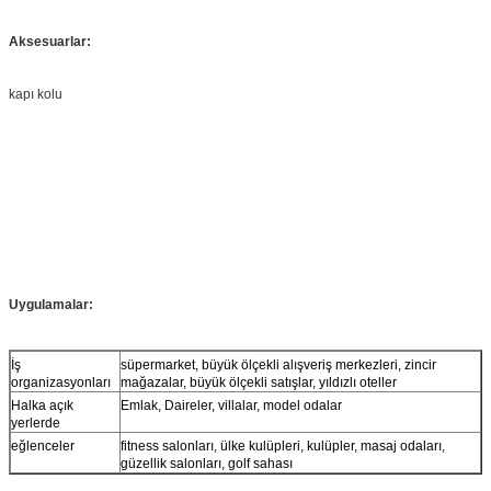
Aksesuarlar:
kapı kolu
Uygulamalar:
İş
süpermarket, büyük ölçekli alışveriş merkezleri, zincir
organizasyonları
mağazalar, büyük ölçekli satışlar, yıldızlı oteller
Halka açık
Emlak, Daireler, villalar, model odalar
yerlerde
eğlenceler
fitness salonları, ülke kulüpleri, kulüpler, masaj odaları,
güzellik salonları, golf sahası