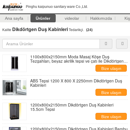
Pinghu kaipunuo sanitary ware Co.,Ltd.
Ana sayfa
Ürünler
videolar
Hakkımızda
Kiş
Dikdörtgen Duş Kabinleri
Kalite
Tedarikçi.
(24)
1100x800x2150mm Moda Masaj Köşe Duş
Tezgahları, beyaz akrilik tepsi ve çatı ile Dikdörtgen
Duş Kabin
Bize ulaşın
ABS Tepsi 1200 X 800 X 2250mm Dikdörtgen Duş
Kabinleri
Bize ulaşın
1200x800x2150mm Dikdörtgen Duş Kabinleri
15.5cm Tepsi
Bize ulaşın
1200x800x2150mm Dikdörtgen Duş Kabinleri Bambu