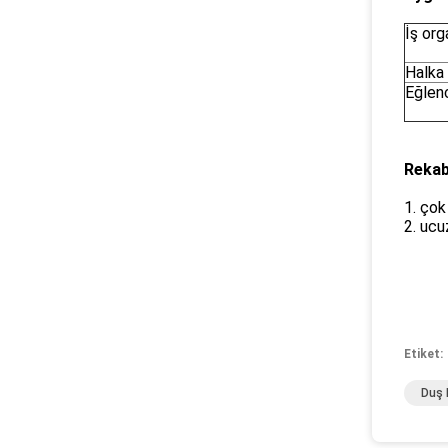
İş org
Halka 
Eğlen
Rekab
1. çok
2. ucu
Etiket:
Duş 