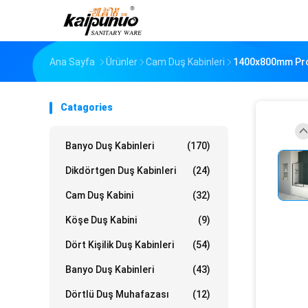
Ana Sayfa
Ürünler
Cam Duş Kabinleri
1400x800mm Prof
Catagories
Banyo Duş Kabinleri
(170)
Dikdörtgen Duş Kabinleri
(24)
Cam Duş Kabini
(32)
Köşe Duş Kabini
(9)
Dört Kişilik Duş Kabinleri
(54)
Banyo Duş Kabinleri
(43)
Dörtlü Duş Muhafazası
(12)