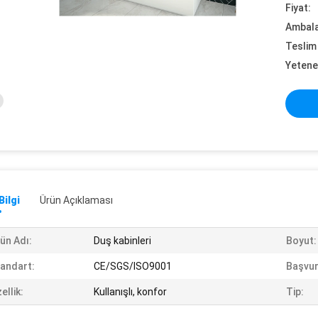
Fiyat:
Ambalaj
Teslim 
Yetene
Bilgi
Ürün Açıklaması
ün Adı:
Duş kabinleri
Boyut:
andart:
CE/SGS/ISO9001
Başvur
ellik:
Kullanışlı, konfor
Tip: