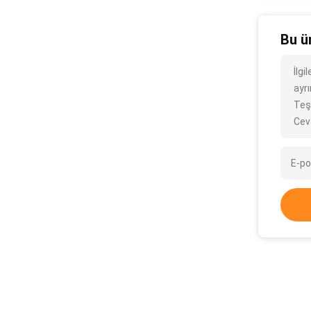
Bu ü
İlg
ayrı
Teş
Cev