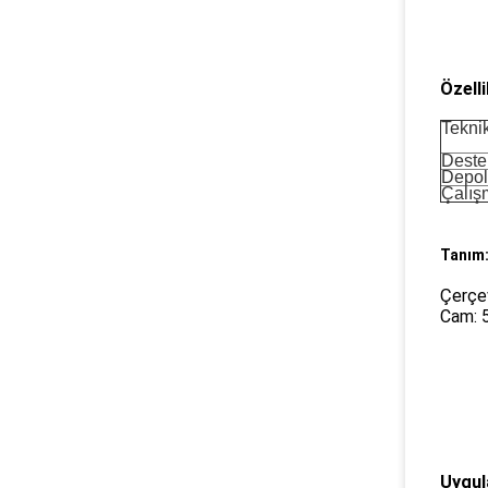
Özelli
Tekni
Deste
Depol
Çalışm
Tanım
Çerçev
Cam: 
Uygul