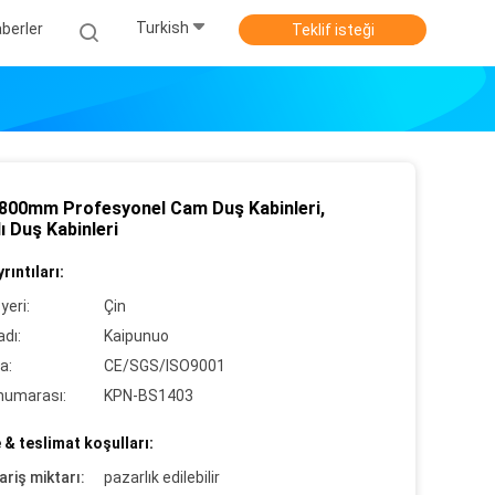
Turkish
berler
Teklif isteği
800mm Profesyonel Cam Duş Kabinleri,
ı Duş Kabinleri
rıntıları:
yeri:
Çin
dı:
Kaipunuo
a:
CE/SGS/ISO9001
numarası:
KPN-BS1403
& teslimat koşulları:
ariş miktarı:
pazarlık edilebilir