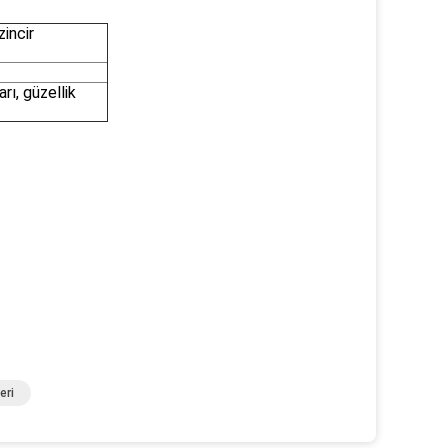
zincir
arı, güzellik
eri