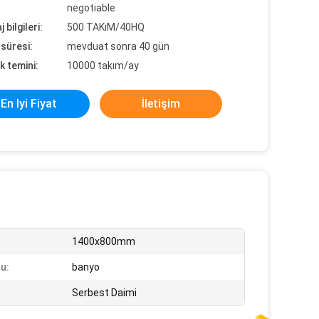
negotiable
 bilgileri:
500 TAKıM/40HQ
süresi:
mevduat sonra 40 gün
k temini:
10000 takım/ay
En Iyi Fiyat
İletişim
1400x800mm
u:
banyo
Serbest Daimi