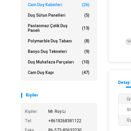
Cam Duş Kabinleri
(26)
Duş Sütun Panelleri
(5)
Paslanmaz Çelik Duş
(13)
Paneli
Polymarble Duş Tabanı
(8)
Banyo Duş Tekneleri
(9)
Duş Muhafaza Parçaları
(10)
Cam Duş Kapı
(47)
Detay 
Kişiler
Ür
St
Kişiler:
Mr. Roy Li
Öz
Tel:
+8618268381122
Faks:
86-573-85633230