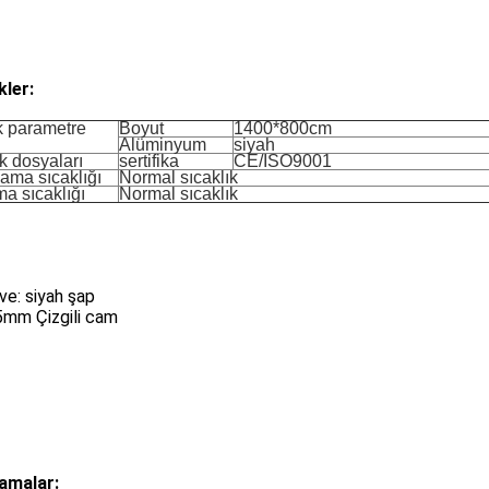
kler:
k parametre
Boyut
1400*800cm
Alüminyum
siyah
k dosyaları
sertifika
CE/ISO9001
ama sıcaklığı
Normal sıcaklık
a sıcaklığı
Normal sıcaklık
:
e: siyah şap
5mm Çizgili cam
amalar: